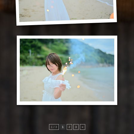
1 / 3
1
2
3
»