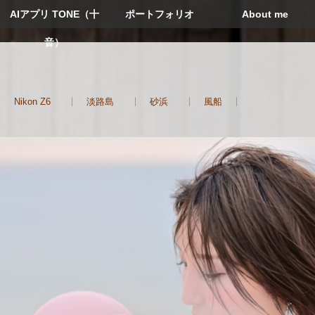
AIアプリ TONE（十
ポートフォリオ
About me
音）
Nikon Z6
淡路島
砂浜
風船