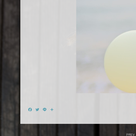
Facebook
Twitter
Line
共
有
PREV