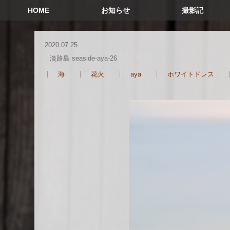
HOME
お知らせ
撮影記
2020.07.25
淡路島 seaside-aya-26
海
花火
aya
ホワイトドレス