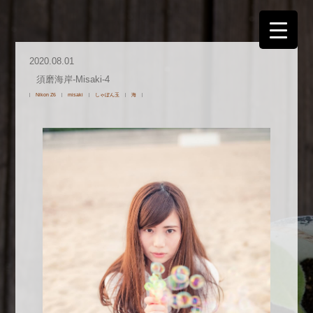
2020.08.01
須磨海岸-Misaki-4
Nikon Z6
misaki
しゃぼん玉
海