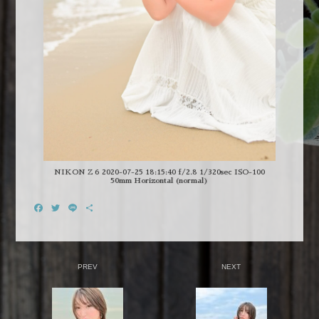
NIKON Z 6 2020-07-25 18:15:40 f/2.8 1/320sec ISO-100
50mm Horizontal (normal)
Facebook
Twitter
Line
共
有
PREV
NEXT