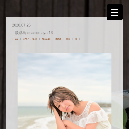
2020.07.25
淡路島 seaside-aya-13
aya
ホワイトドレス
Nikon Z6
淡路島
砂浜
海