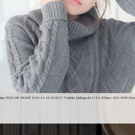
issy NIKON D800E 2019-11-10 10:41:57 Toshiki_kishiguchi f/4 1/250sec ISO-3200 35