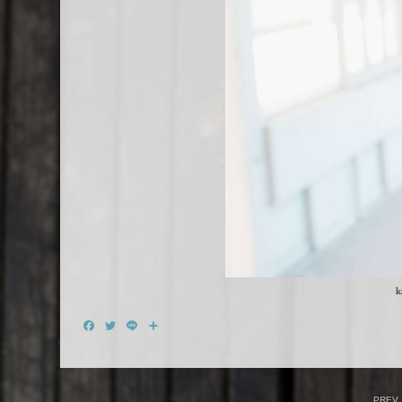
k
Facebook
Twitter
Line
共
有
PREV