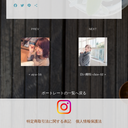
Facebook
Twitter
Line
共
有
PREV
NEXT
« aya-16
白い廃校-chie-02 »
ポートレート
の一覧へ戻る
特定商取引法に関する表記
個人情報保護法