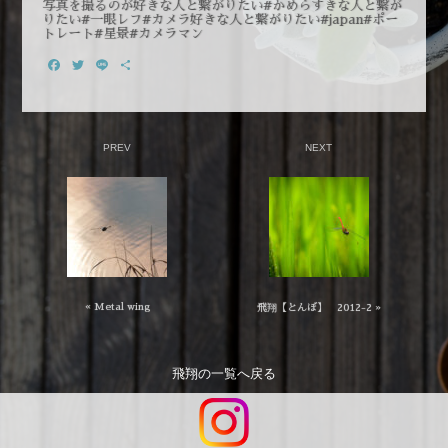
写真を撮るのが好きな人と繋がりたい#かめらすきな人と繋が
りたい#一眼レフ#カメラ好きな人と繋がりたい#japan#ポー
トレート#星景#カメラマン
Facebook
Twitter
Line
共
有
PREV
NEXT
« Metal wing
飛翔【とんぼ】 2012-2 »
飛翔
の一覧へ戻る