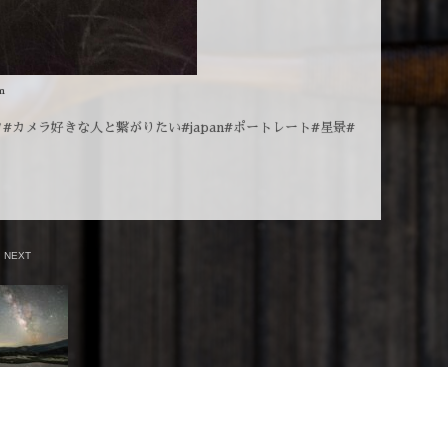
m
メラ好きな人と繋がりたい#japan#ポートレート#星景#
NEXT
棚田 2016 »