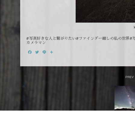
#写真好きな人と繋がりたい#ファインダー越しの私の世界#写
カメラマン
Facebook
Twitter
Line
共
有
PREV
« 砥峰高原 