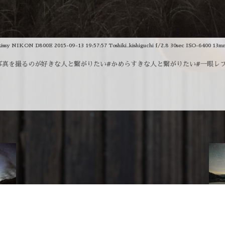
kissy NIKON D800E 2015-09-13 19:57:57 Toshiki_kishiguchi f/2.8 30sec ISO-6400 13m
真を撮るのが好きな人と繋がりたい#かめらすきな人と繋がりたい#一眼レフ#カ
2015
別宮の